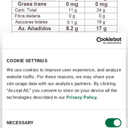
COOKIE SETTINGS
We use cookies to improve user experience, and analyze
website traffic. For these reasons, we may share your
site usage data with our analytics partners. By clicking
“Accept All,” you consent to store on your device all the
technologies described in our
Privacy Policy.
MODO DE USO
Consent
NECESSARY
Selection
1.EN CALIENTE: Añadir 20g de CHAI TEA LATTE a