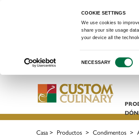
COOKIE SETTINGS
We use cookies to improve
share your site usage data 
your device all the techno
Consent
NECESSARY
Selection
PRO
DÓN
Casa
>
Productos
>
Condimentos
>