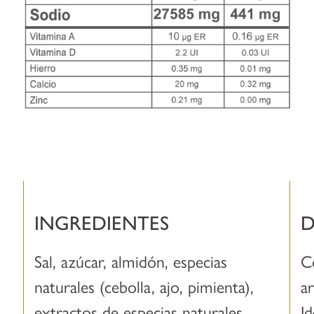
INGREDIENTES
D
Sal, azúcar, almidón, especias
C
naturales (cebolla, ajo, pimienta),
a
extractos de especias naturales
I