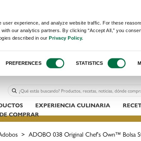
 user experience, and analyze website traffic. For these reaso
with our analytics partners. By clicking “Accept All,” you consen
logies described in our
Privacy Policy.
PREFERENCES
STATISTICS
M
DUCTOS
EXPERIENCIA CULINARIA
RECE
DE COMPRAR
Adobos
>
ADOBO 038 Original Chef's Own™ Bolsa S