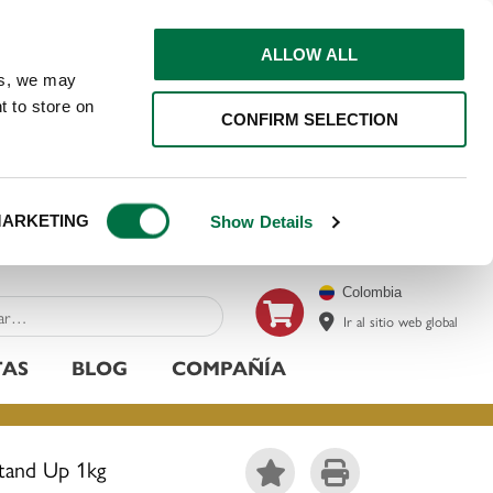
ALLOW ALL
ns, we may
t to store on
CONFIRM SELECTION
ARKETING
Show Details
Colombia
Ir al sitio web global
TAS
BLOG
COMPAÑÍA
tand Up 1kg