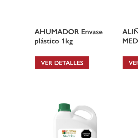
AHUMADOR Envase
ALI
plástico 1kg
MED
Enva
VER DETALLES
VE