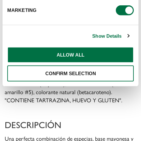
MARKETING
INGREDIENTES
Aceite vegetal, agua, azúcar, sal, *huevo, especias
Show Details
naturales (*harina de mostaza, ajo, perejil), acidulante
(ácido acético), estabilizante (goma xanthan), sabores
ALLOW ALL
naturales (cebolla, ajo), espesante (almidón modificado),
conservantes (sorbato de potasio, benzoato de sodio),
CONFIRM SELECTION
extracto de especias naturales, secuestrante (EDTA),
sabor artificial (mayonesa), colorante artificial (FD&C
amarillo #5), colorante natural (betacaroteno).
"CONTIENE TARTRAZINA, HUEVO Y GLUTEN".
DESCRIPCIÓN
Una perfecta combinación de especias, base mayonesa y