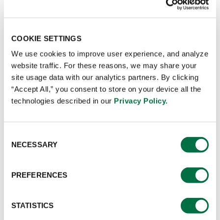
COOKIE SETTINGS
We use cookies to improve user experience, and analyze
website traffic. For these reasons, we may share your
site usage data with our analytics partners. By clicking
“Accept All,” you consent to store on your device all the
technologies described in our
Privacy Policy.
Consent
NECESSARY
Selection
MODO DE USO
PREFERENCES
Para consumir directamente o acompañar preparaciones.
STATISTICS