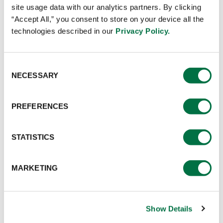
site usage data with our analytics partners. By clicking
“Accept All,” you consent to store on your device all the
technologies described in our
Privacy Policy.
Consent
NECESSARY
Selection
PREFERENCES
MODO DE USO
Para consumir directamente, acompañar preparaciones,
STATISTICS
utilizar como adobo o durante el proceso de cocción.
MARKETING
INGREDIENTES
Agua, azúcar, glucosa, pasta de tomate, proteínas
Show Details
vegetales (maíz, *soya), vinagre de vino rojo, espesante