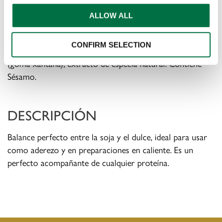
(almidón modificado), sal, color caramelo, acidulante
ALLOW ALL
(ácido láctico), aceite vegetal (*ajonjolí), especias
naturales , sabor natural (teriyaki), conservantes
CONFIRM SELECTION
(benzoato de sodio, sorbato de potasio), estabilizante
(goma xantana), extracto de especia natural.
Contiene
Sésamo.
DESCRIPCIÓN
Balance perfecto entre la soja y el dulce, ideal para usar
como aderezo y en preparaciones en caliente.
Es un
perfecto acompañante de cualquier proteína.