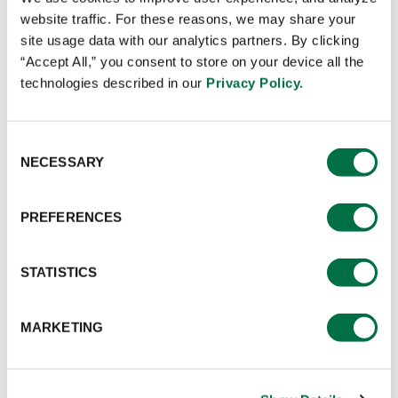
website traffic. For these reasons, we may share your
site usage data with our analytics partners. By clicking
“Accept All,” you consent to store on your device all the
technologies described in our
Privacy Policy.
Consent
NECESSARY
Selection
MODO DE USO
PREFERENCES
Para consumir directamente, acompañar preparaciones,
utilizar como adobo o durante el proceso de cocción.
STATISTICS
INGREDIENTES
MARKETING
Agua, aceite vegetal, pasta de tomate, azúcar, espesantes
(almidones modificados), sal,*huevo, acidulantes (ácido