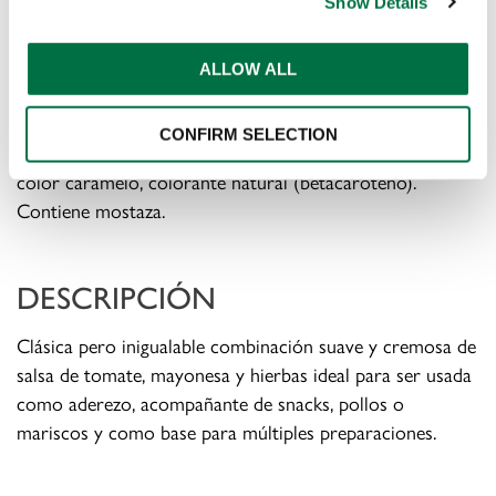
Show Details
acético, ácido cítrico),vino, estabilizante (goma xanthan),
conservantes (sorbato de potasio, benzoato de sodio),
especias naturales, acentuador de sabor (glutamato
ALLOW ALL
monosódico), extracto de especias naturales,
secuestrante (EDTA), proteína vegetal (*soja), sabor
CONFIRM SELECTION
artificial (mayonesa), colorante artificial (ponceau 4R),
color caramelo, colorante natural (betacaroteno).
Contiene mostaza.
DESCRIPCIÓN
Clásica pero inigualable combinación suave y cremosa de
salsa de tomate, mayonesa y hierbas ideal para ser usada
como aderezo, acompañante de snacks, pollos o
mariscos y como base para múltiples preparaciones.