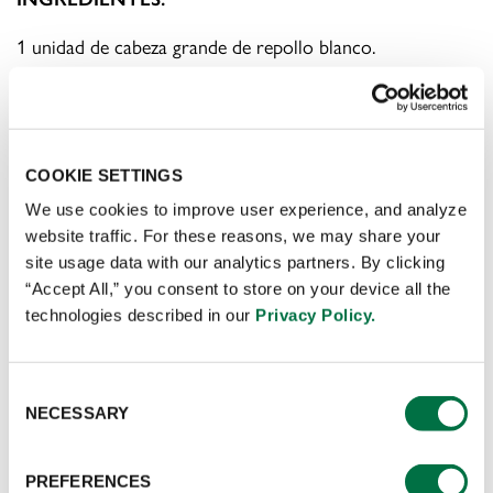
1 unidad de cabeza grande de repollo blanco.
½ taza de sal.
4000 gramos de agua.
COOKIE SETTINGS
We use cookies to improve user experience, and analyze
6 unidades de ajo picado y majado.
website traffic. For these reasons, we may share your
site usage data with our analytics partners. By clicking
½ cucharaditas de jengibre pelado, picado y majado.
“Accept All,” you consent to store on your device all the
technologies described in our
Privacy Policy.
3 cucharadas de salsa de ostra.
2 cucharadas de
vinagre blanco Zafrán®.
Consent
NECESSARY
Selection
3 cucharadas de azúcar morena.
PREFERENCES