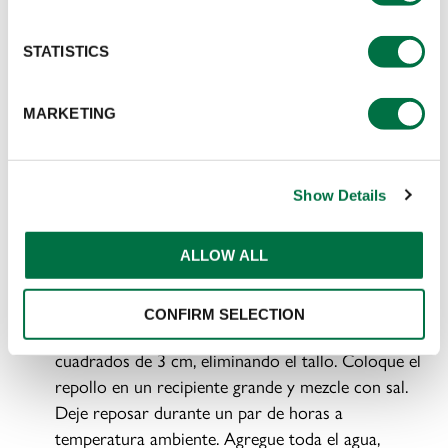
1 taza de
salsa Vermelo Zafrán®.
STATISTICS
2 unidades de cebolla puerro (partes blancas y verdes en
rodajas).
MARKETING
1 unidad de zanahoria grande pelada y rallada.
Show Details
PREPARACIÓN
ALLOW ALL
PREPARACIÓN:
CONFIRM SELECTION
Corte el repollo en cuartos y luego en pedazos
cuadrados de 3 cm, eliminando el tallo. Coloque el
repollo en un recipiente grande y mezcle con sal.
Deje reposar durante un par de horas a
temperatura ambiente. Agregue toda el agua,