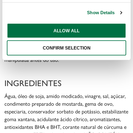
DESCRIÇÃO
Show Details
Maionese com salsa, cebolinha e toque de alho e cebola.
ALLOW ALL
Possui sabor único e diferenciado! Muito versátil, pode
ser utilizada em pratos quentes e frios, com
CONFIRM SELECTION
padronização de aparência e sabor. Não precisa ser
manipulada antes do uso.
INGREDIENTES
Água, óleo de soja, amido modi­cado, vinagre, sal, açúcar,
condimento preparado de mostarda, gema de ovo,
especiaria, conservador sorbato de potássio, estabilizante
goma xantana, acidulante ácido cítrico, aromatizantes,
antioxidantes BHA e BHT, corante natural de cúrcuma e