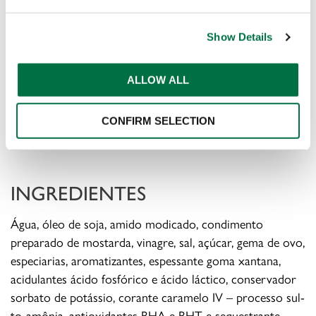
DESCRIÇÃO
Show Details
Molho à base de maionese com perfil defumado. É
perfeito para acompanhar hambúrgueres, porções e
ALLOW ALL
sanduíches.Seu sabor diferenciado, que remete a
churrasco, se destaca em relação a todas as outras
CONFIRM SELECTION
maioneses do mercado.
INGREDIENTES
Água, óleo de soja, amido modi­cado, condimento
preparado de mostarda, vinagre, sal, açúcar, gema de ovo,
especiarias, aromatizantes, espessante goma xantana,
acidulantes ácido fosfórico e ácido láctico, conservador
sorbato de potássio, corante caramelo IV – processo sul­
to-amônia, antioxidantes BHA e BHT e sequestrante