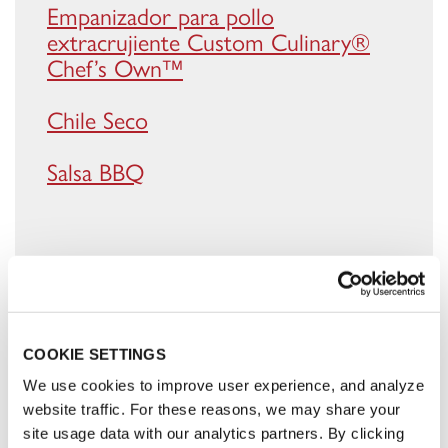
Empanizador para pollo
extracrujiente Custom Culinary®
Chef’s Own™️
Chile Seco
Salsa BBQ
LO QUE NECESITAS
COOKIE SETTINGS
We use cookies to improve user experience, and analyze
website traffic. For these reasons, we may share your
Ingredientes
site usage data with our analytics partners. By clicking
500 g. Pechuga de pollo, sin piel ni hueso y