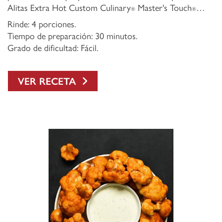
Alitas Extra Hot Custom Culinary
Master's Touch
y
®
®
Jugo Sazonador Custom Culinary
Master's Touch
.
Rinde: 4 porciones.
®
®
Tiempo de preparación: 30 minutos.
Grado de dificultad: Fácil.
VER RECETA