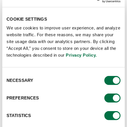
COOKIE SETTINGS
We use cookies to improve user experience, and analyze
website traffic. For these reasons, we may share your
site usage data with our analytics partners. By clicking
Alitas Agridulces
“Accept All,” you consent to store on your device all the
technologies described in our
Privacy Policy.
Si eres fan de las alitas y de los sabores orientales, sin
duda esta receta se convertirá en una de tus favoritas.
Consent
NECESSARY
De color intenso gracias a la combinación del Jugo
Selection
Sazonador Custom Culinary®️ Master's Touch®️ y la
Salsa Hot BBQ Custom Culinary®️ Master's Touch®️,
PREFERENCES
VER RECETA
de notas dulces y ahumadas. Y para dipear, una salsa
ponzu de sabor cítrico y picante.
STATISTICS
Rinde: 4 porciones.