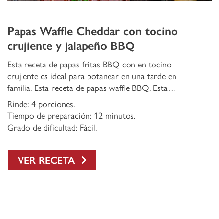
Papas Waffle Cheddar con tocino
crujiente y jalapeño BBQ
Esta receta de papas fritas BBQ con en tocino
crujiente es ideal para botanear en una tarde en
familia. Esta receta de papas waffle BBQ. Esta
receta ésta hecha con papas gajo waffle y una deliciosa
Rinde: 4 porciones.
salsa BBQ con un toque de chile jalapeño.
Tiempo de preparación: 12 minutos.
Grado de dificultad: Fácil.
VER RECETA