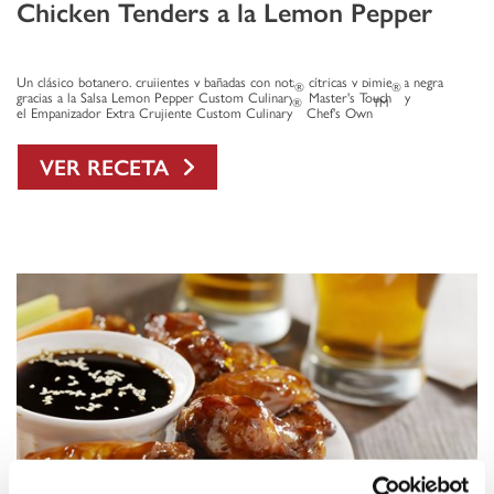
Chicken Tenders a la Lemon Pepper
Un clásico botanero, crujientes y bañadas con notas cítricas y pimienta negra
®
®
gracias a la
Salsa Lemon Pepper Custom Culinary
Master's Touch
y
®
TM
el Empanizador Extra Crujiente Custom Culinary
Chef's Own
VER RECETA