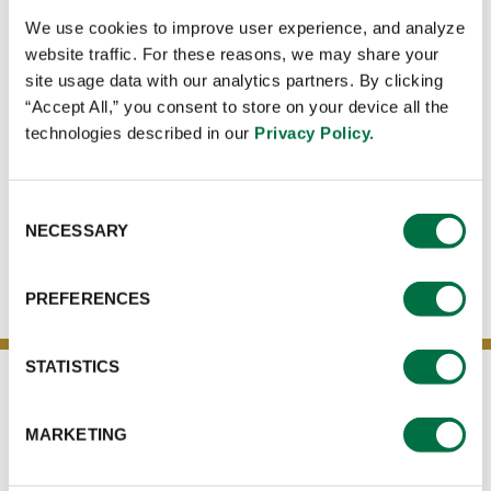
América:
We use cookies to improve user experience, and analyze
website traffic. For these reasons, we may share your
Panamá - Costa Rica- Nicaragua
site usage data with our analytics partners. By clicking
Honduras - EL Salvador - Guatemala - República
“Accept All,” you consent to store on your device all the
Dominicana
technologies described in our
Privacy Policy.
Consent
DISTRIBUIDORES POR PAÍS
NECESSARY
Selection
PREFERENCES
STATISTICS
PRODUCTOS
SÍGUENOS EN NUESTRAS REDES
SOCIALES
SALSA Y ADEREZOS
MARKETING
PREMEZCLAS
MARINADORES
TÉRMINOS Y CONDICIONES