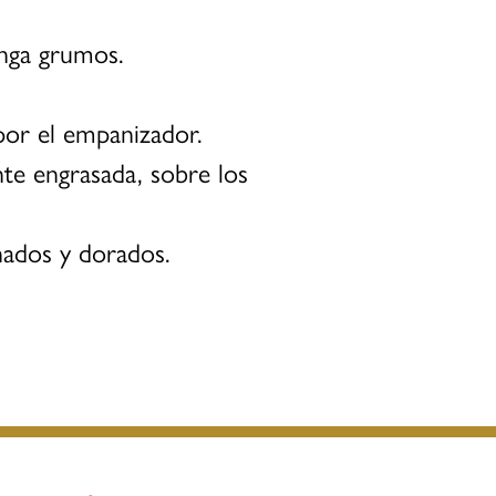
enga grumos.
 por el empanizador.
te engrasada, sobre los
nados y dorados.