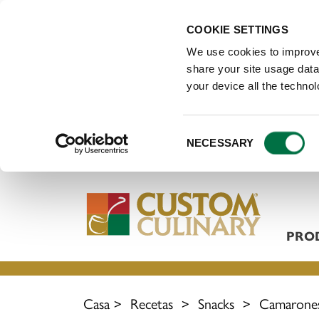
COOKIE SETTINGS
We use cookies to improve
share your site usage data 
your device all the techno
Consent
NECESSARY
Selection
PRO
Casa
>
Recetas
>
Snacks
>
Camarones