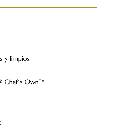
 y limpios
y® Chef´s Own™
o