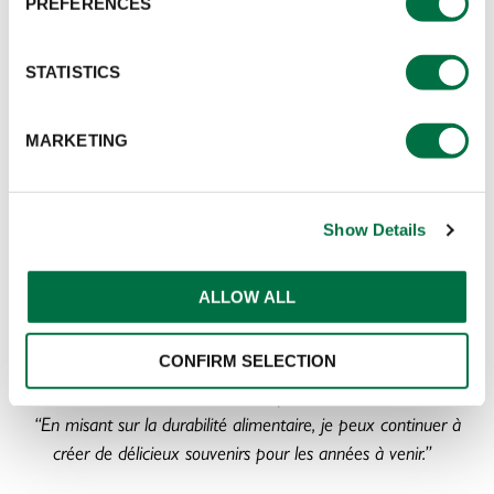
PREFERENCES
Prenez un moment pour faire connaissance de nos chefs
incroyables qui peuvent transformer votre marque grâce
à la saveur et à leur expertise culinaire.
STATISTICS
DECOUVREZ CE QUI ENflamme L'ESPRIT
MARKETING
DE CHACUN DE NOS CHEFS
CULINAIRES EN
CLIQUANT SUR LES LIENS CI-DESSOUS
Show Details
POUR ACCÉDER A LEURS PROFILS
INDIVIDUELS.
ALLOW ALL
Adam Wright
CONFIRM SELECTION
Chef d'entreprise
“En misant sur la durabilité alimentaire, je peux continuer à
créer de délicieux souvenirs pour les années à venir.”