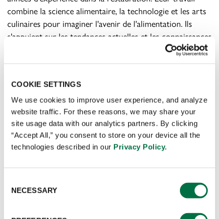
combine la science alimentaire, la technologie et les arts
culinaires pour imaginer l'avenir de l'alimentation. Ils
s'appuient sur les tendances actuelles et les connaissances
culinaires de notre réseau mondial pour créer des
solutions personnalisées pour tous nos clients. En
utilisant des recherches exclusives sur les saveurs, notre
COOKIE SETTINGS
équipe de chefs avant-gardistes vise à guider la prochaine
phase du service alimentaire. Individuellement, ils ont été
We use cookies to improve user experience, and analyze
récompensés dans l'ensemble de l'industrie, mais
website traffic. For these reasons, we may share your
ensemble, ils façonnent l'avenir de la saveur !
site usage data with our analytics partners. By clicking
“Accept All,” you consent to store on your device all the
technologies described in our
Privacy Policy.
RENCONTREZ L'ÉQUIPE
Avec des années d'expérience en l'alimentation et au
Consent
niveau technique, notre équipe dévouée de chefs
NECESSARY
Selection
hautement respectés est en mesure de propulser chaque
client Custom Culinary® vers de nouveaux sommets.