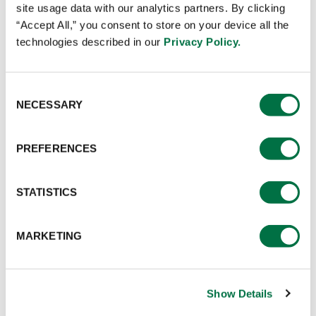
site usage data with our analytics partners. By clicking
“Accept All,” you consent to store on your device all the
บริษัท
*
:
technologies described in our
Privacy Policy.
Consent
ประเภทธุรกิจ
*
:
NECESSARY
Selection
PREFERENCES
*
*กรุณากรอกข้อมูลที่จำเป็น
STATISTICS
MARKETING
Show Details