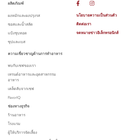
ผลิตภัณฑ์
นโยบายความเป็นส่วนตัว
ผงหมักและผงปรุงรส
ติดต่อเรา
ซอสและน้ำสลัด
จดหมายข่าวอิเล็กทรอนิกส์
แป้งชุบทอด
ซุปและเบส
ความเชี่ยวชาญด้านการทำอาหาร
พบกับเชฟของเรา
เทรนด์อาหารและอุตสาหกรรม
อาหาร
เคล็ดลับจากเชฟ
FlavorIQ
ช่องทางธุรกิจ
ร้านอาหาร
โรงแรม
ผู้ให้บริการจัดเลี้ยง