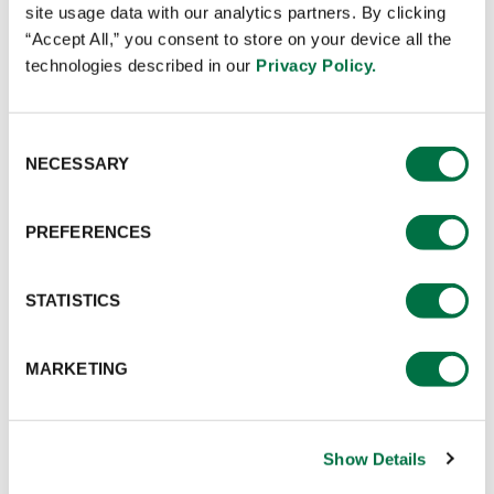
site usage data with our analytics partners. By clicking
“Accept All,” you consent to store on your device all the
บริษัท
*
:
technologies described in our
Privacy Policy.
Consent
ประเภทธุรกิจ
*
:
NECESSARY
Selection
PREFERENCES
*
*กรุณากรอกข้อมูลที่จำเป็น
STATISTICS
MARKETING
Show Details